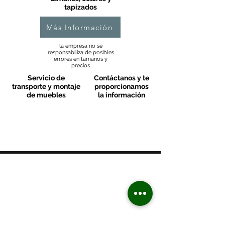
tapizados
Más Información
la empresa no se
responsabiliza de posibles
errores en tamaños y
precios
Servicio de
Contáctanos y te
transporte y montaje
proporcionamos
de muebles
la información
MOBLES VALLS
Contacto & FAQ
C/ San Martí 39-41