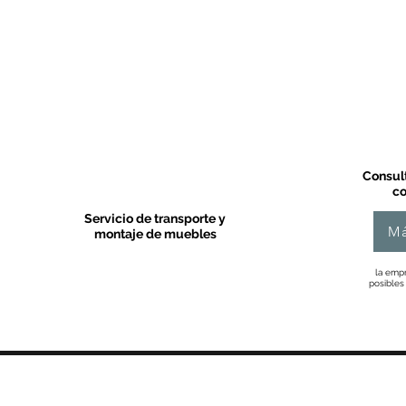
Consult
co
Servicio de transporte y
Má
montaje de muebles
la empr
posibles
MOBLES VALLS