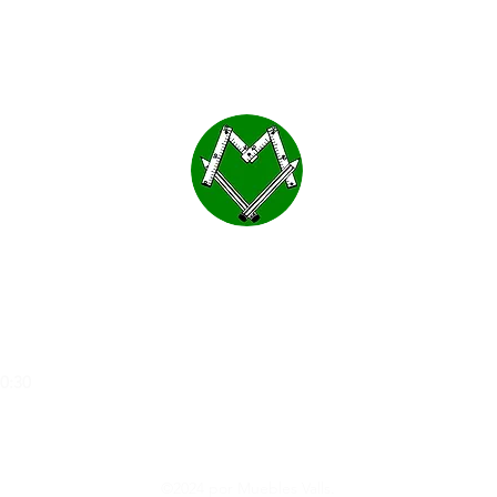
a
20:30
©2024 por Muebles Valls.