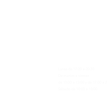
Contacto & FAQ
C/ San Martí 39-41
08470 - Sant Celoni - Barcelon
+ 34 938 670 669
moblesvalls@hotmail.com
Lunes de 17:00 a 20:30
De martes a viernes
de 10:00 a 13:00 y de 17:00 a 
Sábado de 10:00 a 13:00