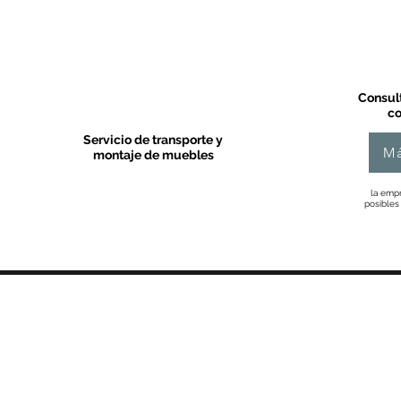
Consult
co
Servicio de transporte y
Má
montaje de muebles
la empr
posibles
MOBLES VALLS