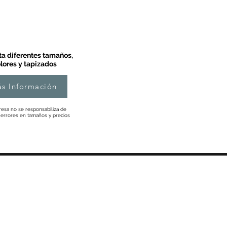
a diferentes tamaños,
lores y tapizados
s Información
esa no se responsabiliza de
 errores en tamaños y precios
Información