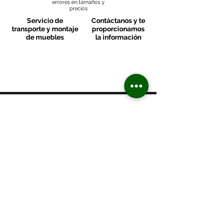
errores en tamaños y
precios
Servicio de
Contáctanos y te
transporte y montaje
proporcionamos
de muebles
la información
MOBLES VALLS
Contacto & FAQ
C/ San Martí 39-41
08470 - Sant Celoni - Barcelona
+ 34 938 670 669
moblesvalls@hotmail.com