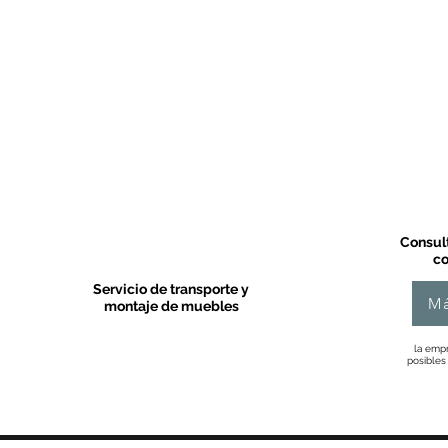
Consult
co
Servicio de transporte y
Má
montaje de muebles
la empr
posibles