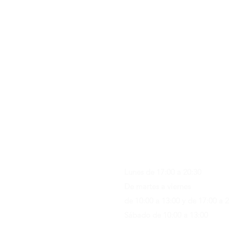
Contacto & FAQ
C/ San Martí 39-41
08470 - Sant Celoni - Barcelon
+ 34 938 670 669
moblesvalls@hotmail.com
Lunes de 17:00 a 20:30
De martes a viernes
de 10:00 a 13:00 y de 17:00 a 
Sábado de 10:00 a 13:00