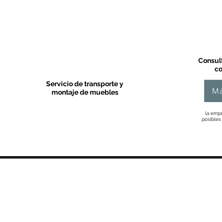
Consult
co
Servicio de transporte y
Má
montaje de muebles
la empr
posibles
MOBLES VALLS