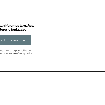
a diferentes tamaños,
lores y tapizados
s Información
esa no se responsabiliza de
 errores en tamaños y precios
Información