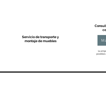
Consult
co
Servicio de transporte y
Má
montaje de muebles
la empr
posibles
MOBLES VALLS