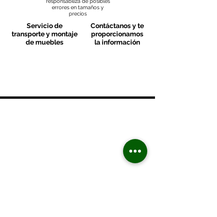
responsabiliza de posibles
errores en tamaños y
precios
Servicio de
Contáctanos y te
transporte y montaje
proporcionamos
de muebles
la información
MOBLES VALLS
Contacto & FAQ
C/ San Martí 39-41
08470 - Sant Celoni - Barcelona
+ 34 938 670 669
moblesvalls@hotmail.com