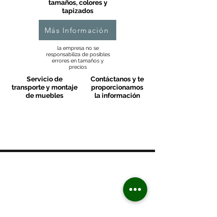
tamaños, colores y
tapizados
Más Información
la empresa no se
responsabiliza de posibles
errores en tamaños y
precios
Servicio de
Contáctanos y te
transporte y montaje
proporcionamos
de muebles
la información
MOBLES VALLS
Contacto & FAQ
C/ San Martí 39-41