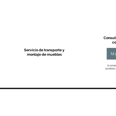
Consult
co
Servicio de transporte y
Má
montaje de muebles
la empr
posibles
MOBLES VALLS