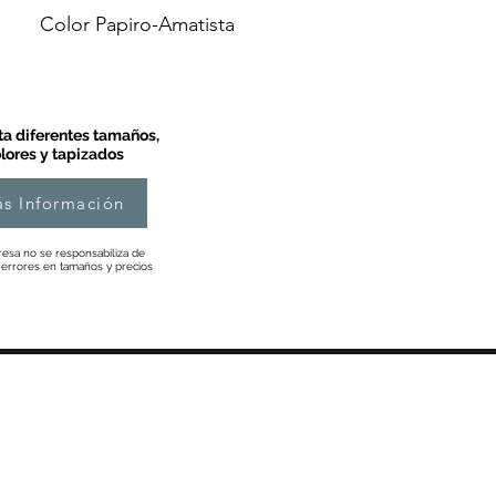
Color Papiro-Amatista
a diferentes tamaños,
lores y tapizados
s Información
esa no se responsabiliza de
 errores en tamaños y precios
Información