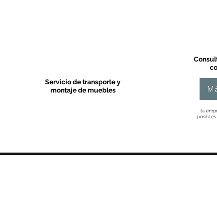
Consult
co
Servicio de transporte y
Má
montaje de muebles
la empr
posibles
MOBLES VALLS