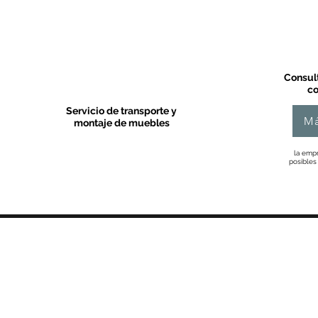
Consult
co
Servicio de transporte y
Má
montaje de muebles
la empr
posibles
MOBLES VALLS