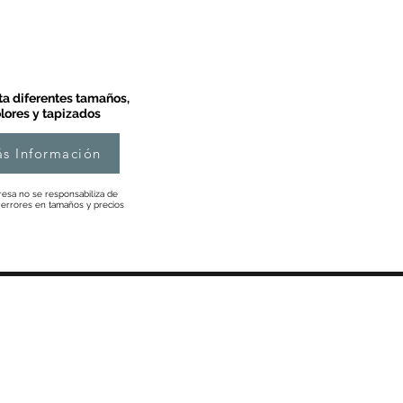
a diferentes tamaños,
lores y tapizados
s Información
esa no se responsabiliza de
 errores en tamaños y precios
Información