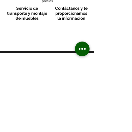
precios
Servicio de
Contáctanos y te
transporte y montaje
proporcionamos
de muebles
la información
MOBLES VALLS
Contacto & FAQ
C/ San Martí 39-41
08470 - Sant Celoni - Barcelona
+ 34 938 670 669
moblesvalls@hotmail.com