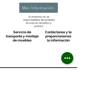
Más Información
la empresa no se
responsabiliza de posibles
errores en tamaños y
precios
Servicio de
Contáctanos y te
transporte y montaje
proporcionamos
de muebles
la información
MOBLES VALLS
Contacto & FAQ
C/ San Martí 39-41
08470 - Sant Celoni - Barcelona