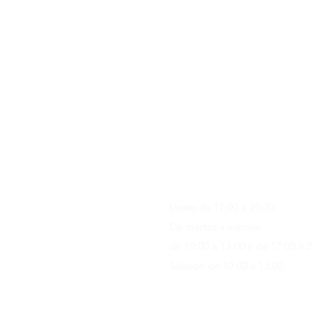
Contacto & FAQ
C/ San Martí 39-41
08470 - Sant Celoni - Barcelon
+ 34 938 670 669
moblesvalls@hotmail.com
Lunes de 17:00 a 20:30
De martes a viernes
de 10:00 a 13:00 y de 17:00 a 
Sábado de 10:00 a 13:00