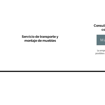
Consult
co
Servicio de transporte y
Má
montaje de muebles
la empr
posibles
MOBLES VALLS