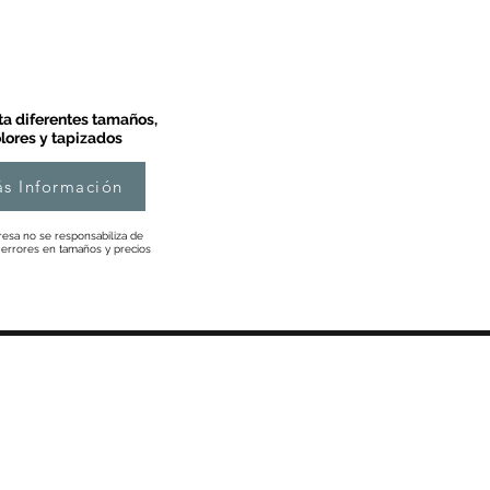
a diferentes tamaños,
lores y tapizados
s Información
esa no se responsabiliza de
 errores en tamaños y precios
Información