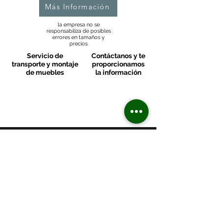
Más Información
la empresa no se
responsabiliza de posibles
errores en tamaños y
precios
Servicio de
Contáctanos y te
transporte y montaje
proporcionamos
de muebles
la información
MOBLES VALLS
Contacto & FAQ
C/ San Martí 39-41
08470 - Sant Celoni - Barcelona