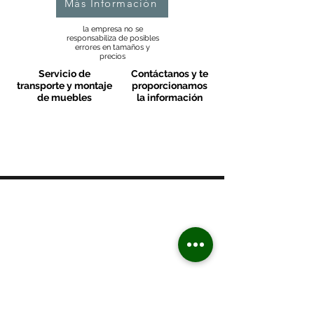
Más Información
la empresa no se
responsabiliza de posibles
errores en tamaños y
precios
Servicio de
Contáctanos y te
transporte y montaje
proporcionamos
de muebles
la información
MOBLES VALLS
Contacto & FAQ
C/ San Martí 39-41
08470 - Sant Celoni - Barcelona
+ 34 938 670 669