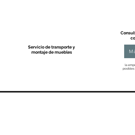
Consult
co
Servicio de transporte y
Má
montaje de muebles
la empr
posibles
MOBLES VALLS