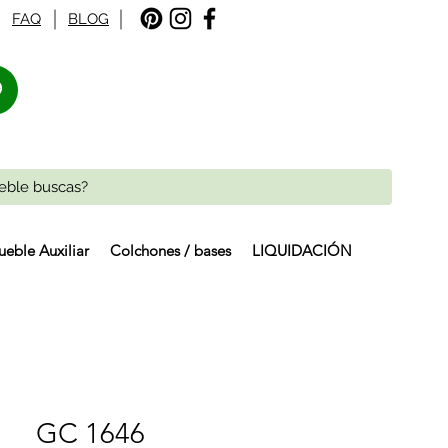
FAQ
BLOG
%
eble Auxiliar
Colchones / bases
LIQUIDACIÓN
GC 1646