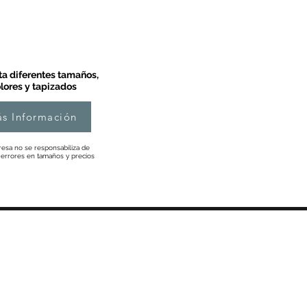
a diferentes tamaños,
lores y tapizados
s Información
esa no se responsabiliza de
 errores en tamaños y precios
Información