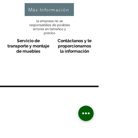
Más Información
la empresa no se
responsabiliza de posibles
errores en tamaños y
precios
Servicio de
Contáctanos y te
transporte y montaje
proporcionamos
de muebles
la información
MOBLES VALLS
Contacto & FAQ
C/ San Martí 39-41
08470 - Sant Celoni - Barcelona