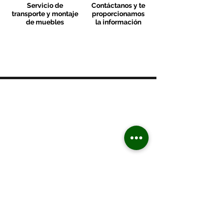
Servicio de
Contáctanos y te
transporte y montaje
proporcionamos
de muebles
la información
MOBLES VALLS
Contacto & FAQ
C/ San Martí 39-41
08470 - Sant Celoni - Barcelona
+ 34 938 670 669
moblesvalls@hotmail.com
Lunes de 17:00 a 20:30