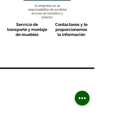
la empresa no se
responsabiliza de posibles
errores en tamaños y
precios
Servicio de
Contáctanos y te
transporte y montaje
proporcionamos
de muebles
la información
MOBLES VALLS
Contacto & FAQ
C/ San Martí 39-41
08470 - Sant Celoni - Barcelona
+ 34 938 670 669