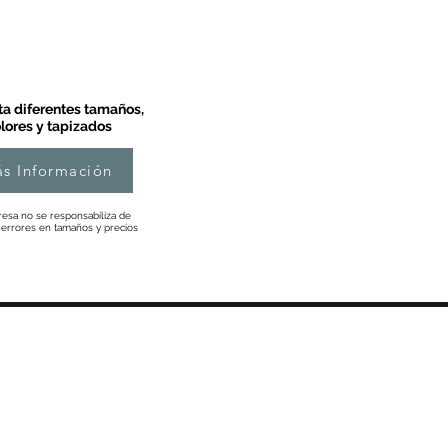
a diferentes tamaños,
lores y tapizados
s Información
esa no se responsabiliza de
 errores en tamaños y precios
Información