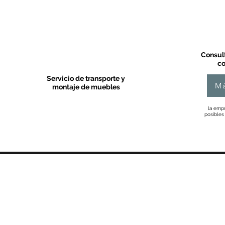
Consult
co
Servicio de transporte y
Má
montaje de muebles
la empr
posibles
MOBLES VALLS