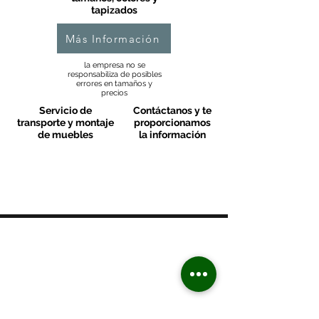
tapizados
Más Información
la empresa no se
responsabiliza de posibles
errores en tamaños y
precios
Servicio de
Contáctanos y te
transporte y montaje
proporcionamos
de muebles
la información
MOBLES VALLS
Contacto & FAQ
C/ San Martí 39-41