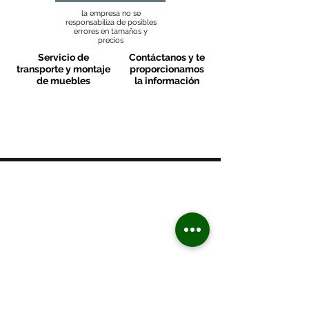
la empresa no se
responsabiliza de posibles
errores en tamaños y
precios
Servicio de
Contáctanos y te
transporte y montaje
proporcionamos
de muebles
la información
MOBLES VALLS
Contacto & FAQ
C/ San Martí 39-41
08470 - Sant Celoni - Barcelona
+ 34 938 670 669