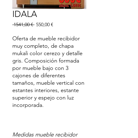
IDALA
Precio
Precio
 1541,00 € 
550,00 €
de
oferta
Oferta de mueble recibidor
muy completo, de chapa
mukali color cerezo y detalle
gris. Composición formada
por mueble bajo con 3
cajones de diferentes
tamaños, mueble vertical con
estantes interiores, estante
superior y espejo con luz
incorporada.
Medidas mueble recibidor