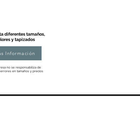
a diferentes tamaños,
lores y tapizados
s Información
esa no se responsabiliza de
 errores en tamaños y precios
Información