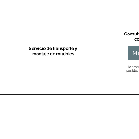
Consult
co
Servicio de transporte y
Má
montaje de muebles
la empr
posibles
MOBLES VALLS