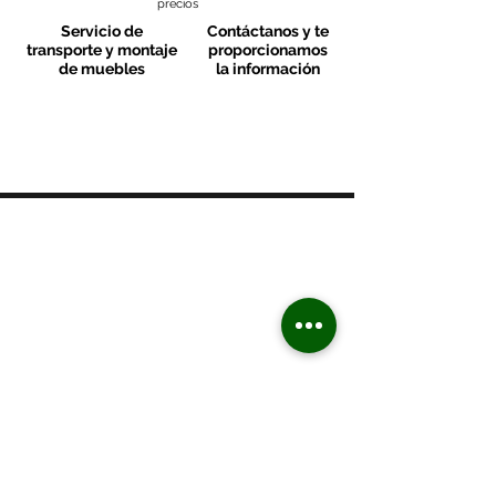
precios
Servicio de
Contáctanos y te
transporte y montaje
proporcionamos
de muebles
la información
MOBLES VALLS
Contacto & FAQ
C/ San Martí 39-41
08470 - Sant Celoni - Barcelona
+ 34 938 670 669
moblesvalls@hotmail.com