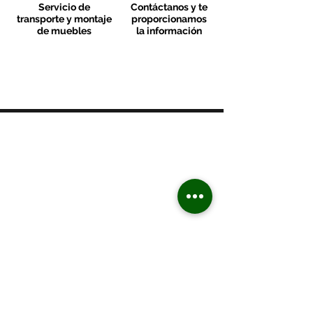
Servicio de
Contáctanos y te
transporte y montaje
proporcionamos
de muebles
la información
MOBLES VALLS
Contacto & FAQ
C/ San Martí 39-41
08470 - Sant Celoni - Barcelona
+ 34 938 670 669
moblesvalls@hotmail.com
Lunes de 17:00 a 20:30