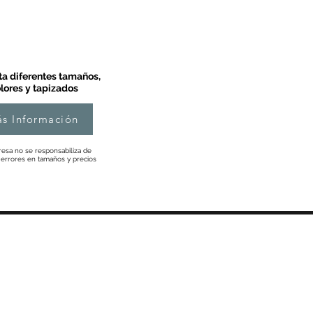
a diferentes tamaños,
lores y tapizados
s Información
esa no se responsabiliza de
 errores en tamaños y precios
Información