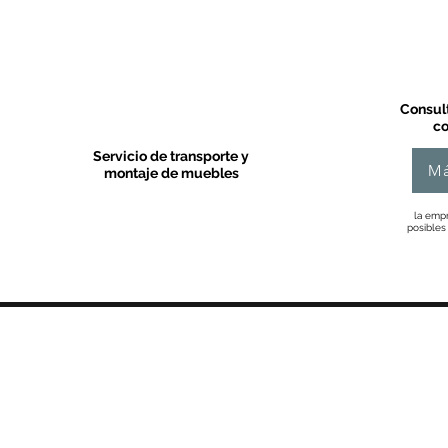
Consult
co
Servicio de transporte y
Má
montaje de muebles
la empr
posibles
MOBLES VALLS