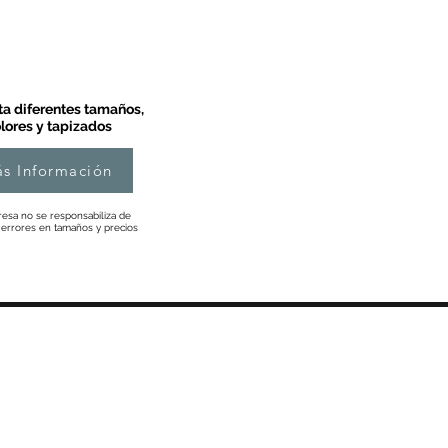
a diferentes tamaños,
lores y tapizados
s Información
esa no se responsabiliza de
 errores en tamaños y precios
Información