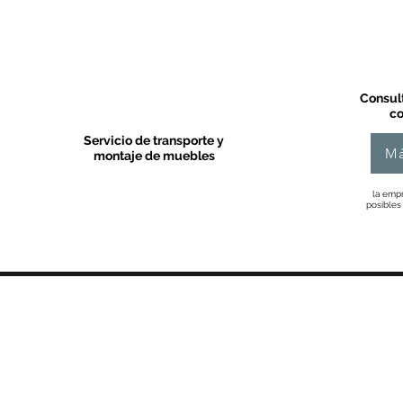
Consult
co
Servicio de transporte y
Má
montaje de muebles
la empr
posibles
MOBLES VALLS