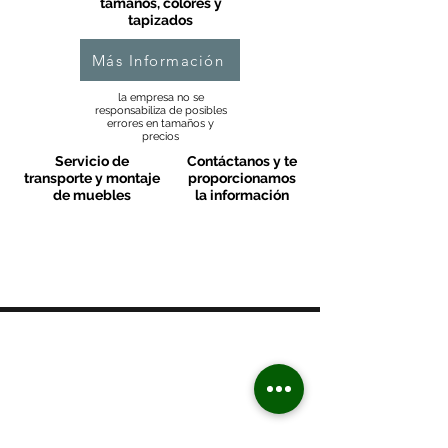
tamaños, colores y
tapizados
Más Información
la empresa no se
responsabiliza de posibles
errores en tamaños y
precios
Servicio de
Contáctanos y te
transporte y montaje
proporcionamos
de muebles
la información
MOBLES VALLS
Contacto & FAQ
C/ San Martí 39-41