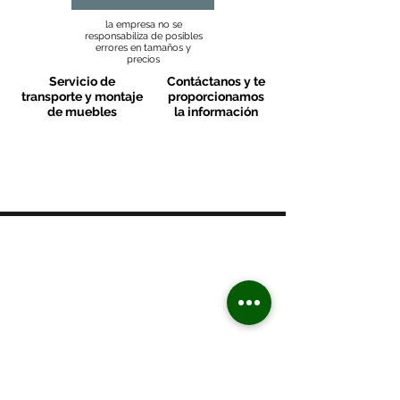
la empresa no se
responsabiliza de posibles
errores en tamaños y
precios
Servicio de
Contáctanos y te
transporte y montaje
proporcionamos
de muebles
la información
MOBLES VALLS
Contacto & FAQ
C/ San Martí 39-41
08470 - Sant Celoni - Barcelona
+ 34 938 670 669