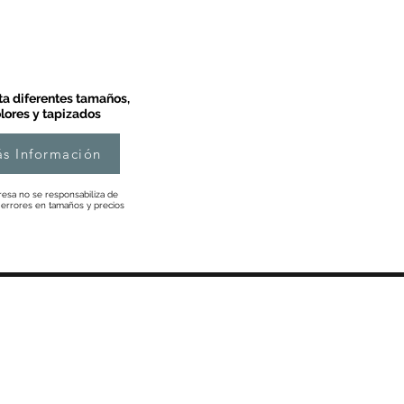
a diferentes tamaños,
lores y tapizados
s Información
esa no se responsabiliza de
 errores en tamaños y precios
Información