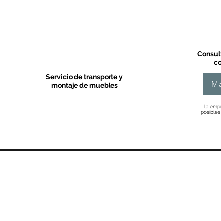
Consult
co
Servicio de transporte y
Má
montaje de muebles
la empr
posibles
MOBLES VALLS