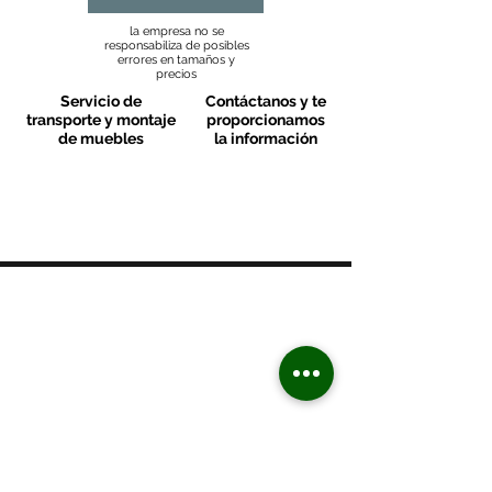
la empresa no se
responsabiliza de posibles
errores en tamaños y
precios
Servicio de
Contáctanos y te
transporte y montaje
proporcionamos
de muebles
la información
MOBLES VALLS
Contacto & FAQ
C/ San Martí 39-41
08470 - Sant Celoni - Barcelona
+ 34 938 670 669