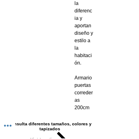
la
diferenc
ia y
aportan
diseño y
estilo a
la
habitaci
ón.
Armario
puertas
correder
as
200cm
Consulta diferentes tamaños, colores y
tapizados