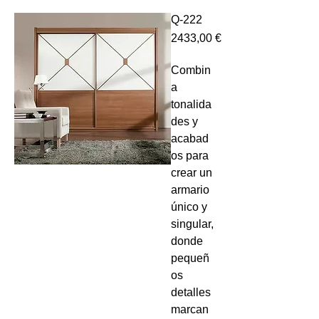
Q-222
Precio
2433,00 €
Combin
a
tonalida
des y
acabad
os para
crear un
armario
único y
singular,
donde
pequeñ
os
detalles
marcan