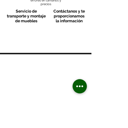
errores en tamaños y
precios
Servicio de
Contáctanos y te
transporte y montaje
proporcionamos
de muebles
la información
MOBLES VALLS
Contacto & FAQ
C/ San Martí 39-41
08470 - Sant Celoni - Barcelona
+ 34 938 670 669
moblesvalls@hotmail.com