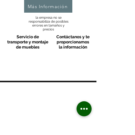
Más Información
la empresa no se
responsabiliza de posibles
errores en tamaños y
precios
Servicio de
Contáctanos y te
transporte y montaje
proporcionamos
de muebles
la información
MOBLES VALLS
Contacto & FAQ
C/ San Martí 39-41
08470 - Sant Celoni - Barcelona