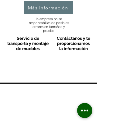
Más Información
la empresa no se
responsabiliza de posibles
errores en tamaños y
precios
Servicio de
Contáctanos y te
transporte y montaje
proporcionamos
de muebles
la información
MOBLES VALLS
Contacto & FAQ
C/ San Martí 39-41
08470 - Sant Celoni - Barcelona