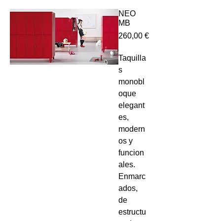
NEO
MB
Precio
260,00 €
Taquilla
s
monobl
oque
elegant
es,
modern
os y
funcion
ales.
Enmarc
ados,
de
estructu