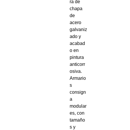
ra de
chapa
de
acero
galvaniz
ado y
acabad
o en
pintura
anticorr
osiva.
Armario
s
consign
a
modular
es, con
tamaño
s y