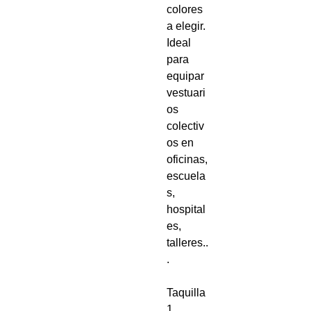
colores
a elegir.
Ideal
para
equipar
vestuari
os
colectiv
os en
oficinas,
escuela
s,
hospital
es,
talleres..
.
Taquilla
1