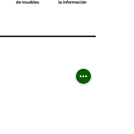
de muebles
la información
MOBLES VALLS
Contacto & FAQ
C/ San Martí 39-41
08470 - Sant Celoni - Barcelona
+ 34 938 670 669
moblesvalls@hotmail.com
Lunes de 17:00 a 20:30
De martes a viernes