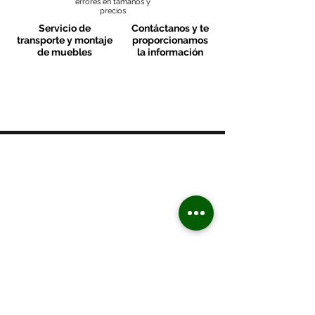
errores en tamaños y
precios
Servicio de
Contáctanos y te
transporte y montaje
proporcionamos
de muebles
la información
MOBLES VALLS
Contacto & FAQ
C/ San Martí 39-41
08470 - Sant Celoni - Barcelona
+ 34 938 670 669
moblesvalls@hotmail.com