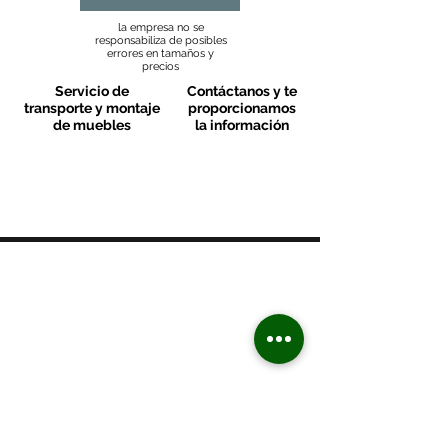
la empresa no se
responsabiliza de posibles
errores en tamaños y
precios
Servicio de
Contáctanos y te
transporte y montaje
proporcionamos
de muebles
la información
MOBLES VALLS
Contacto & FAQ
C/ San Martí 39-41
08470 - Sant Celoni - Barcelona
+ 34 938 670 669