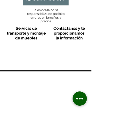
la empresa no se
responsabiliza de posibles
errores en tamaños y
precios
Servicio de
Contáctanos y te
transporte y montaje
proporcionamos
de muebles
la información
MOBLES VALLS
Contacto & FAQ
C/ San Martí 39-41
08470 - Sant Celoni - Barcelona
+ 34 938 670 669