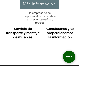
Más Información
la empresa no se
responsabiliza de posibles
errores en tamaños y
precios
Servicio de
Contáctanos y te
transporte y montaje
proporcionamos
de muebles
la información
MOBLES VALLS
Contacto & FAQ
C/ San Martí 39-41
08470 - Sant Celoni - Barcelona