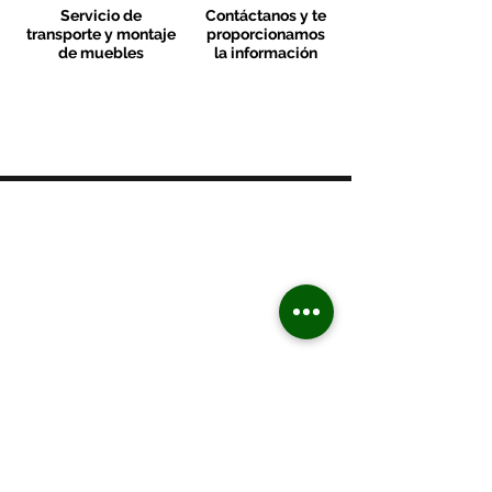
Servicio de
Contáctanos y te
transporte y montaje
proporcionamos
de muebles
la información
MOBLES VALLS
Contacto & FAQ
C/ San Martí 39-41
08470 - Sant Celoni - Barcelona
+ 34 938 670 669
moblesvalls@hotmail.com
Lunes de 17:00 a 20:30