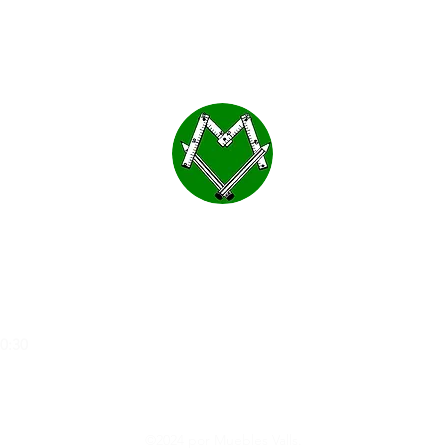
a
20:30
©2024 por Muebles Valls.