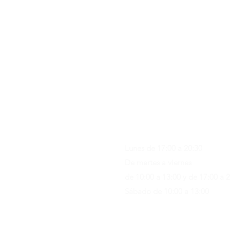
Contacto & FAQ
C/ San Martí 39-41
08470 - Sant Celoni - Barcelon
+ 34 938 670 669
moblesvalls@hotmail.com
Lunes de 17:00 a 20:30
De martes a viernes
de 10:00 a 13:00 y de 17:00 a 
Sábado de 10:00 a 13:00