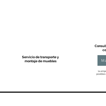
Consult
co
Servicio de transporte y
Má
montaje de muebles
la empr
posibles
MOBLES VALLS