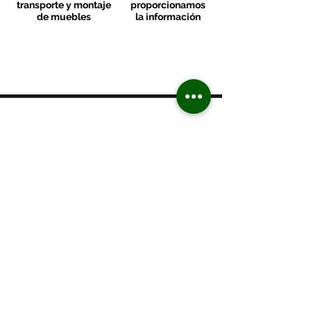
transporte y montaje
proporcionamos
de muebles
la información
MOBLES VALLS
Contacto & FAQ
C/ San Martí 39-41
08470 - Sant Celoni - Barcelona
+ 34 938 670 669
moblesvalls@hotmail.com
Lunes de 17:00 a 20:30
De martes a viernes