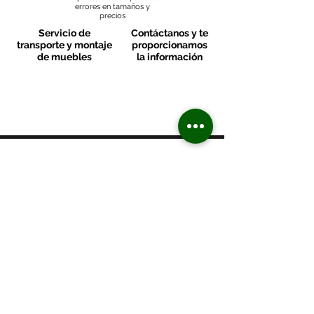
errores en tamaños y
precios
Servicio de
Contáctanos y te
transporte y montaje
proporcionamos
de muebles
la información
MOBLES VALLS
Contacto & FAQ
C/ San Martí 39-41
08470 - Sant Celoni - Barcelona
+ 34 938 670 669
moblesvalls@hotmail.com