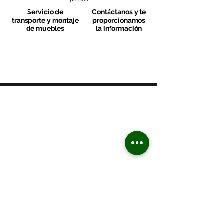
Servicio de
Contáctanos y te
transporte y montaje
proporcionamos
de muebles
la información
MOBLES VALLS
Contacto & FAQ
C/ San Martí 39-41
08470 - Sant Celoni - Barcelona
+ 34 938 670 669
moblesvalls@hotmail.com